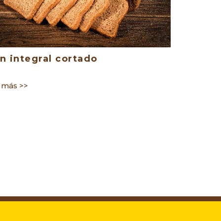
n integral cortado
Pan blan
 más >>
ver más >>