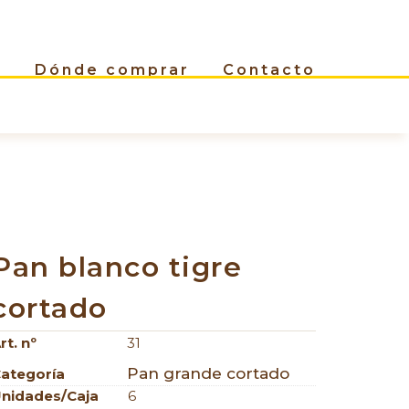
Dónde comprar
Contacto
Pan blanco tigre
cortado
rt. nº
31
Pan grande cortado
ategoría
nidades/caja
6