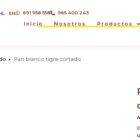
691 958 558
965 400 243
NL
EN
Inicio
Nosotros
Productos
do
Pan blanco tigre cortado
A
C
U