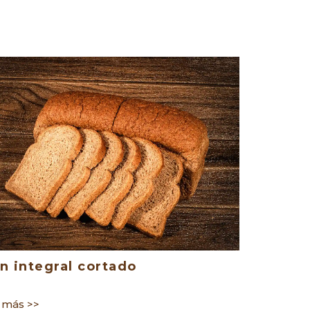
n integral cortado
Pan blan
 más >>
ver más >>