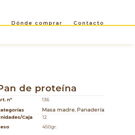
Dónde comprar
Contacto
Pan de proteína
rt. nº
136
Masa madre
Panadería
ategorías
,
nidades/caja
12
Peso
450gr.