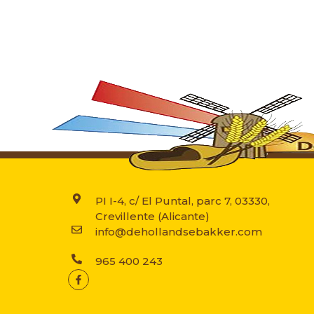
PI I-4, c/ El Puntal, parc 7, 03330,
Crevillente (Alicante)
info@dehollandsebakker.com
965 400 243