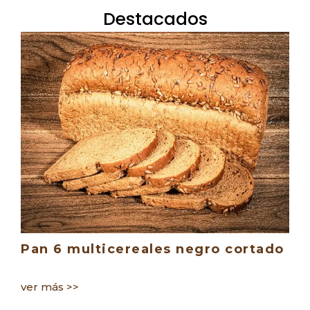
Destacados
Pan 6 multicereales negro cortado
P
ver más >>
ve