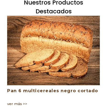
Nuestros Productos
Destacados
Pan 6 multicereales negro cortado
Pan 6
ver más >>
ver má