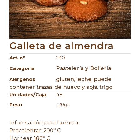
Galleta de almendra
Art. nº
240
Pastelería y Bollería
Categoría
gluten
leche
puede
Alérgenos
,
,
contener trazas de huevo y soja
trigo
,
Unidades/caja
48
Peso
120gr.
Información para hornear
Precalentar: 200º C
Hornear: 180º C