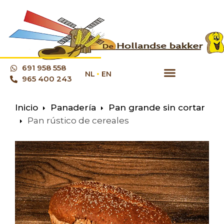
691 958 558
NL
EN
965 400 243
Inicio
Panadería
Pan grande sin cortar
Pan rústico de cereales