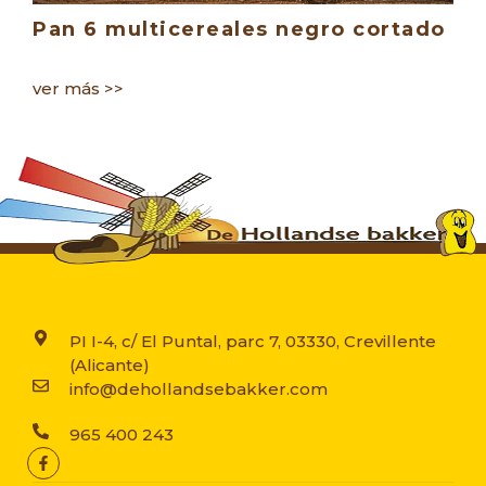
Pan 6 multicereales negro cortado
P
ver más >>
ve
PI I-4, c/ El Puntal, parc 7, 03330, Crevillente
(Alicante)
info@dehollandsebakker.com
965 400 243