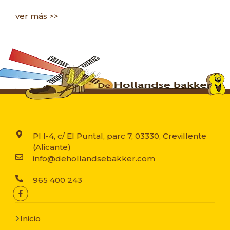
ver más >>
ve
PI I-4, c/ El Puntal, parc 7, 03330, Crevillente
(Alicante)
info@dehollandsebakker.com
965 400 243
Inicio